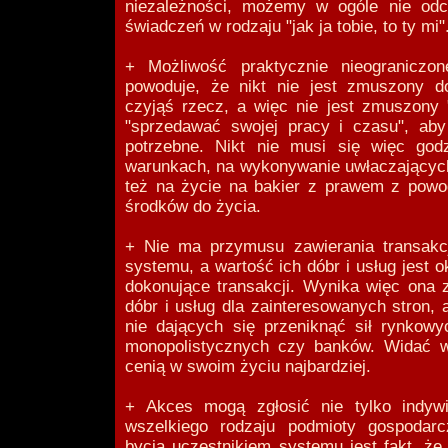
niezależności, możemy w ogóle nie odc
świadczeń w rodzaju "jak ja tobie, to ty mi"
+ Możliwość praktycznie nieograniczo
powoduje, że nikt nie jest zmuszony 
czyjąś rzecz, a więc nie jest zmuszony 
"sprzedawać swojej pracy i czasu", ab
potrzebne. Nikt nie musi się więc god
warunkach, na wykonywanie uwłaczających
też na życie na bakier z prawem z powo
środków do życia.
+ Nie ma przymusu zawierania transakc
systemu, a wartość ich dóbr i usług jest o
dokonujące transakcji. Wynika więc ona z
dóbr i usług dla zainteresowanych stron,
nie dających się przeniknąć sił rynkowy
monopolistycznych czy banków. Widać w
cenią w swoim życiu najbardziej.
+ Akces mogą zgłosić nie tylko indywi
wszelkiego rodzaju podmioty gospodar
bycia uczestnikiem systemu jest fakt, ż