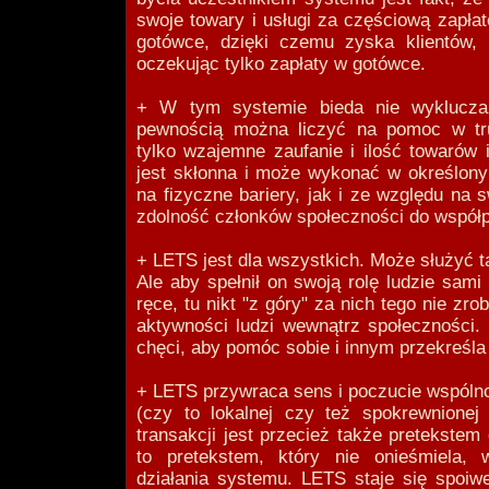
swoje towary i usługi za częściową zapła
gotówce, dzięki czemu zyska klientów,
oczekując tylko zapłaty w gotówce.
+ W tym systemie bieda nie wyklucza
pewnością można liczyć na pomoc w tru
tylko wzajemne zaufanie i ilość towarów 
jest skłonna i może wykonać w określony
na fizyczne bariery, jak i ze względu na
zdolność członków społeczności do współp
+ LETS jest dla wszystkich. Może służyć t
Ale aby spełnił on swoją rolę ludzie sam
ręce, tu nikt "z góry" za nich tego nie zr
aktywności ludzi wewnątrz społeczności. 
chęci, aby pomóc sobie i innym przekreśla
+ LETS przywraca sens i poczucie wspóln
(czy to lokalnej czy też spokrewnionej
transakcji jest przecież także pretekste
to pretekstem, który nie onieśmiela,
działania systemu. LETS staje się spoiw