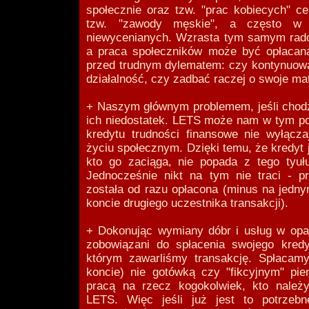
społecznie oraz tzw. "prac kobiecych" ce
tzw. "zawody męskie", a często w 
niewycenianych. Wzrasta tym samym rad
a praca społeczników może być opłacan
przed trudnym dylematem: czy kontynuowa
działalność, czy zadbać raczej o swoje mat
+ Naszym głównym problemem, jeśli chodzi
ich niedostatek. LETS może nam w tym po
kredytu trudności finansowe nie wyłącz
życiu społecznym. Dzięki temu, że kredyt 
kto go zaciąga, nie popada z tego tyuł
Jednocześnie nikt na tym nie traci - p
została od razu opłacona (minus na jedn
koncie drugiego uczestnika transakcji).
+ Dokonując wymiany dóbr i usług w opa
zobowiązani do spłacenia swojego kred
którym zawarliśmy transakcję. Spłacam
koncie) nie gotówką czy "fikcyjnym" pi
pracą na rzecz kogokolwiek, kto należ
LETS. Więc jeśli już jest to potrzeb